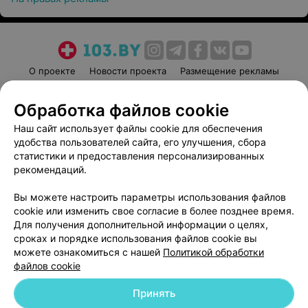
О проекте
Новости проекта
Размещение рекламы
Медицинский маркетинг
Публичный договор
Обработка файлов cookie
Пользовательское соглашение
Способы оплаты
Наш сайт использует файлы cookie для обеспечения
Вакансии
Партнеры
удобства пользователей сайта, его улучшения, сбора
Написать руководителю 103.by
статистики и предоставления персонализированных
Написать в поддержку
рекомендаций.
Персональные настройки cookie
Вы можете настроить параметры использования файлов
Обработка персональных данных
cookie или изменить свое согласие в более позднее время.
Для получения дополнительной информации о целях,
сроках и порядке использования файлов cookie вы
можете ознакомиться с нашей
Политикой обработки
файлов cookie
Принять
© 2026 ООО «Артокс Лаб», УНП 191700409
| 220012, Республика Беларусь,